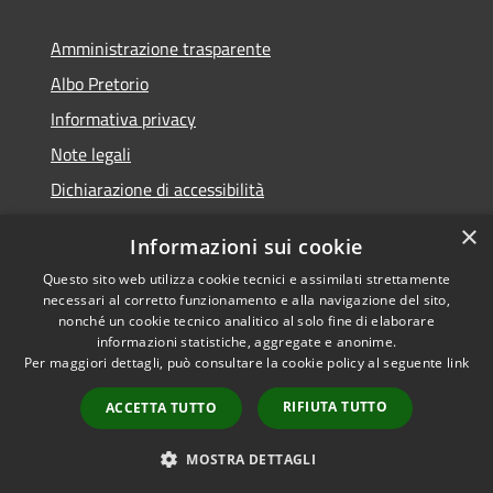
Amministrazione trasparente
Albo Pretorio
Informativa privacy
Note legali
Dichiarazione di accessibilità
×
Informazioni sui cookie
Questo sito web utilizza cookie tecnici e assimilati strettamente
RSS
Comune convenzionato
necessari al corretto funzionamento e alla navigazione del sito,
nonché un cookie tecnico analitico al solo fine di elaborare
Accessibilità
Astigov
informazioni statistiche, aggregate e anonime.
Privacy
Per maggiori dettagli, può consultare la cookie policy al seguente
link
Progetto
|
Convenzione
|
Cookie
Adesioni
Mappa del sito
RIFIUTA TUTTO
ACCETTA TUTTO
•
Accesso redazione
MOSTRA DETTAGLI