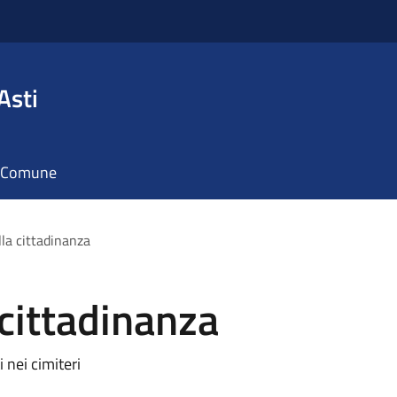
Asti
il Comune
la cittadinanza
cittadinanza
 nei cimiteri