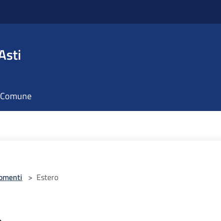
Asti
il Comune
omenti
>
Estero