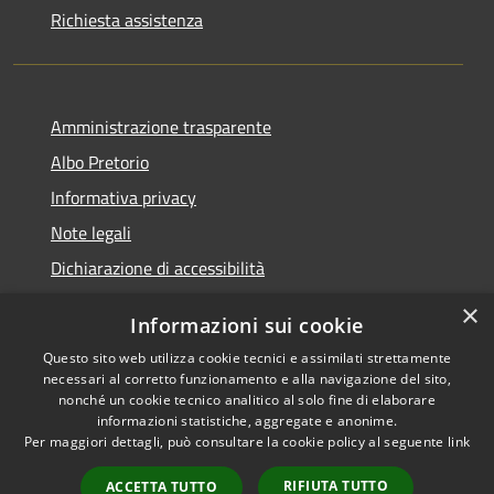
Richiesta assistenza
Amministrazione trasparente
Albo Pretorio
Informativa privacy
Note legali
Dichiarazione di accessibilità
×
Informazioni sui cookie
Questo sito web utilizza cookie tecnici e assimilati strettamente
RSS
Comune convenzionato
necessari al corretto funzionamento e alla navigazione del sito,
nonché un cookie tecnico analitico al solo fine di elaborare
Accessibilità
Astigov
informazioni statistiche, aggregate e anonime.
Privacy
Per maggiori dettagli, può consultare la cookie policy al seguente
link
Progetto
|
Convenzione
|
Cookie
Adesioni
Mappa del sito
RIFIUTA TUTTO
ACCETTA TUTTO