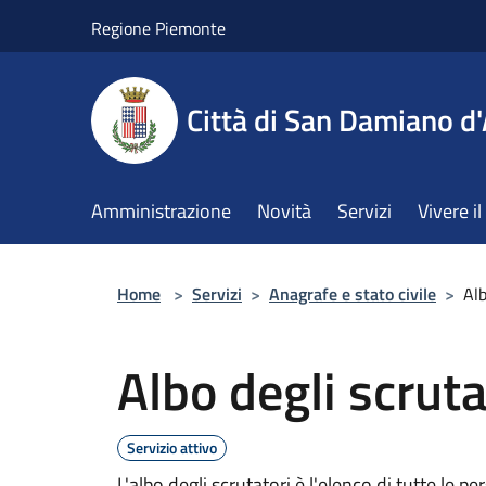
Salta al contenuto principale
Regione Piemonte
Città di San Damiano d'
Amministrazione
Novità
Servizi
Vivere 
Home
>
Servizi
>
Anagrafe e stato civile
>
Alb
Albo degli scruta
Servizio attivo
L'albo degli scrutatori è l'elenco di tutte le 