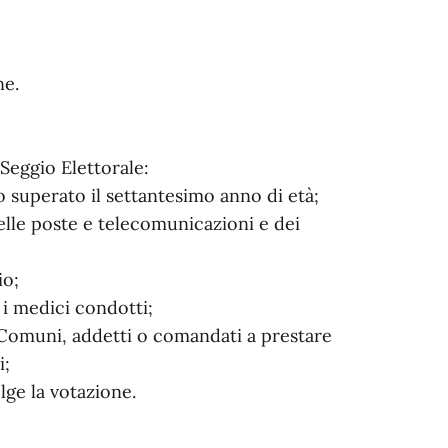
ne.
 Seggio Elettorale:
no superato il settantesimo anno di età;
delle poste e telecomunicazioni e dei
io;
 e i medici condotti;
i Comuni, addetti o comandati a prestare
i;
olge la votazione.