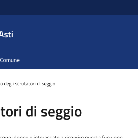
Asti
il Comune
o degli scrutatori di seggio
tori di seggio
persone idonee e interessate a ricoprire questa funzione