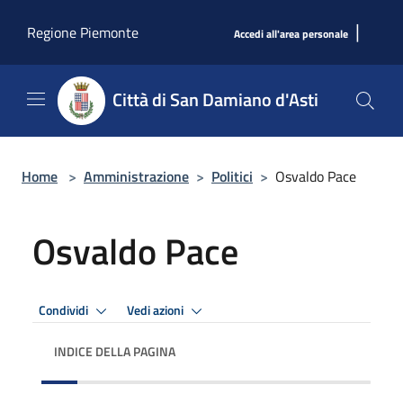
Salta al contenuto principale
|
Regione Piemonte
Accedi all'area personale
Città di San Damiano d'Asti
Home
>
Amministrazione
>
Politici
>
Osvaldo Pace
Osvaldo Pace
Condividi
Vedi azioni
INDICE DELLA PAGINA