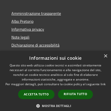
Amministrazione trasparente
Albo Pretorio
Informativa privacy
Note legali
Dichiarazione di accessibilità
×
Informazioni sui cookie
Questo sito web utilizza cookie tecnici e assimilati strettamente
RSS
Comune convenzionato
necessari al corretto funzionamento e alla navigazione del sito,
nonché un cookie tecnico analitico al solo fine di elaborare
Accessibilità
Astigov
informazioni statistiche, aggregate e anonime.
Privacy
Per maggiori dettagli, può consultare la cookie policy al seguente
link
Progetto
|
Convenzione
|
Cookie
Adesioni
Mappa del sito
RIFIUTA TUTTO
ACCETTA TUTTO
•
Accesso redazione
MOSTRA DETTAGLI