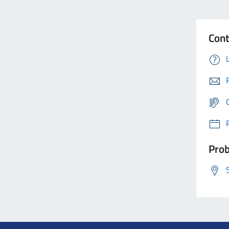
Cont
Prob