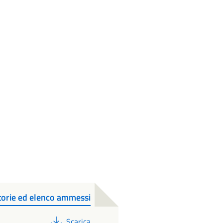
orie ed elenco ammessi
PDF
Scarica