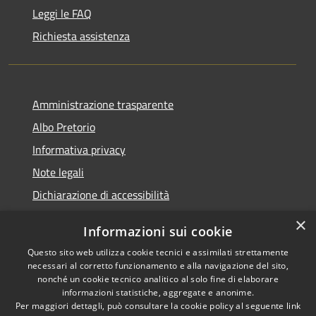
Leggi le FAQ
Richiesta assistenza
Amministrazione trasparente
Albo Pretorio
Informativa privacy
Note legali
Dichiarazione di accessibilità
×
Informazioni sui cookie
Questo sito web utilizza cookie tecnici e assimilati strettamente
RSS
Comune convenzionato
necessari al corretto funzionamento e alla navigazione del sito,
nonché un cookie tecnico analitico al solo fine di elaborare
Accessibilità
Astigov
informazioni statistiche, aggregate e anonime.
Privacy
Per maggiori dettagli, può consultare la cookie policy al seguente
link
Progetto
|
Convenzione
|