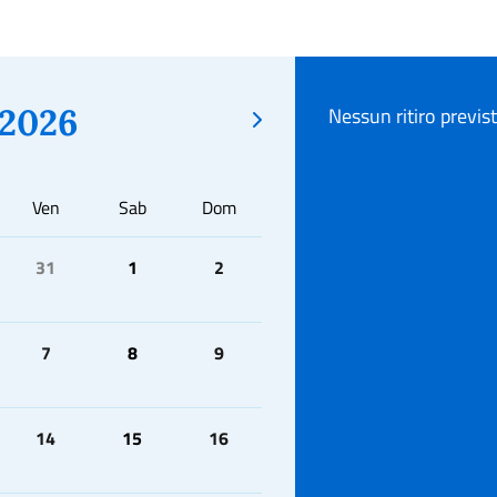
2026
Nessun ritiro previs
Ven
Sab
Dom
31
1
2
7
8
9
14
15
16