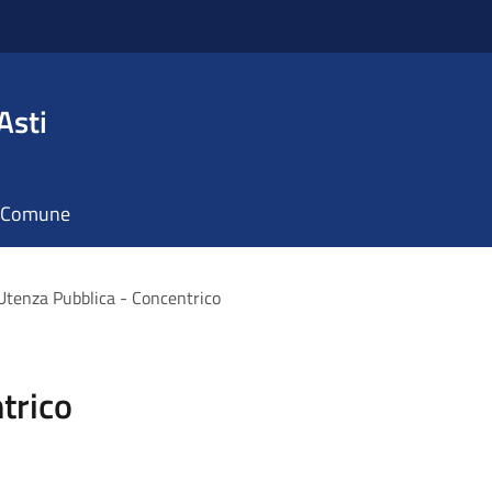
Asti
il Comune
Utenza Pubblica - Concentrico
trico